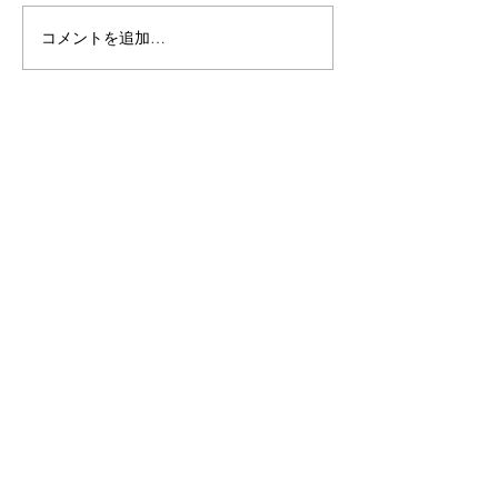
コメントを追加…
お問い合わせ
東大宮校
土呂校
SPEAKEZが選ばれる理由
レッスンコース/料金
​お知らせ・ブログ
©2026
SPEAKEZ英会話スクール.
All Rights
Reserved.
メール:
speakezeikaiwa@gmail.com
電話: 048-793-4222