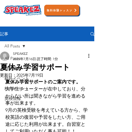
無料体験レッスン
記事
All Posts
SPEAKEZ
All Posts
2025年7月16日
読了時間: 1分
夏休み学習サポート
特別講座
更新日：
2025年7月19日
校外イベント
夏休み学習サポートのご案内です。
校内イベント
大学生チューターが在中しており、分
からない所は聞きながら学習を進める
英検情報
事が出来ます。
9月の英検受験を考えている方から、学
校英語の復習や予習をしたい方、ご用
途に応じた利用が出来ます。自習室と
してご利用いただく事も可能！！