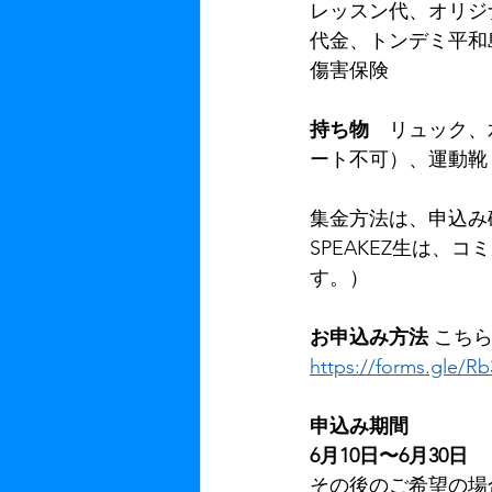
レッスン代、オリジナル
代金、トンデミ平和
傷害保険
持ち物
　リュック、
ート不可）、運動靴
集金方法は、申込み
SPEAKEZ生は
す。）
お申込み方法 
こち
https://forms.gle/
申込み期間
6月10日〜6月30
その後のご希望の場