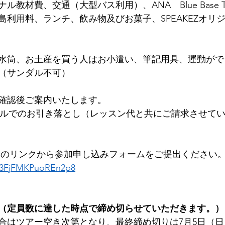
教材費、交通（大型バス利用）、ANA　Blue Base T
島利用料、ランチ、飲み物及びお菓子、SPEAKEZオリ
水筒、お土産を買う人はお小遣い、筆記用具、運動がで
（サンダル不可）
確認後ご案内いたします。
、コミルでのお引き落とし（レッスン代と共にご請求させて
らのリンクから参加申し込みフォームをご提出ください
Rb3FjFMKPuoREn2p8
日　（定員数に達した時点で締め切らせていただきます。）
合はツアー空き次第となり、最終締め切りは7月5日（