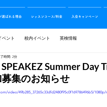
EZが選ばれる理由
レッスンコース/料金
入会キャンペーン
イベント
校内イベント
英検情報
了時間: 2分
PEAKEZ Summer Day T
参加募集のお知らせ
ic.com/video/49b285_37265c33dfd2480f95c0f169786496b5/1080p/