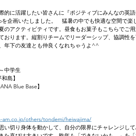
際的に活躍したい皆さんに『ポジティブにみんなの英語
Tripを企画いたしました。　猛暑の中でも快適な空間で
夏のアクティビティです。昼食もお菓子もこちらでご用
ております。縦割りチームでリーダーシップ、協調性を
、年下の友達とも仲良くなれちゃうよ^^
)
～中学生
平和島】
 Blue Base】
】
-am.co.jp/others/tondemi/heiwajima/
思い切り身体を動かして、自分の限界にチャレンジして
きた喜びは大きいです。昨年も「できないかも…」を「