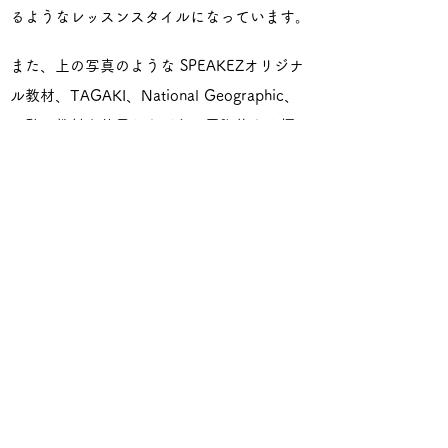
るようなレッスンスタイルになっています。
また、上の写真のような SPEAKEZオリジナ
ル教材、TAGAKI、National Geographic、
や動画教材を使用しながら、国際的な目標で
あるSDGs（Sustainable Development
Goals：持続的な開発目標）についてや世界
中の生き物、文化、社会などと言ったグロー
バルなトピックにフォーカスしてクラスを進
めていきます。このため、子供たちは英語力
を磨きながら、国際的な幅広い考え方に慣れ
ることができます。
帰国子女やプリスクール卒園生のお子様でよ
く見られる「相手の言っていることは理解で