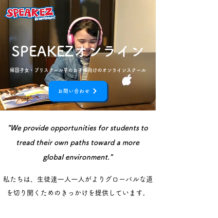
SPEAKEZオンライン
​帰国子女・プリスクール卒のお子様向けのオンラインスクール
お問い合わせ
"We provide opportunities for students to
tread their own paths toward a more
global environment."
私たちは、生徒達一人一人がよりグローバルな道
を切り開くためのきっかけを提供しています。